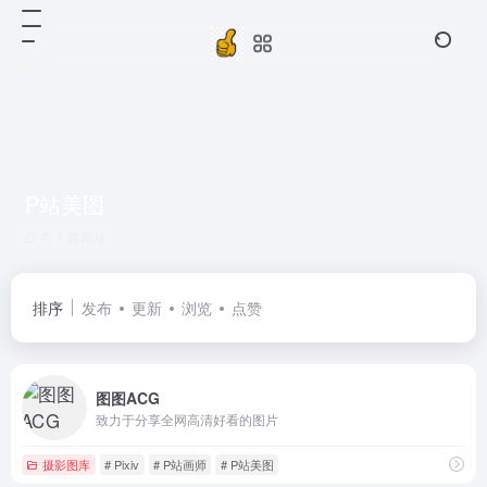
P站美图
共 1 篇网址
排序
发布
更新
浏览
点赞
图图ACG
致力于分享全网高清好看的图片
摄影图库
# Pixiv
# P站画师
# P站美图