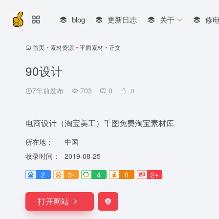
blog
更新日志
关于
修
首页
•
素材资源
•
平面素材
•
正文
90设计
7年前发布
703
0
0
电商设计（淘宝美工）千图免费淘宝素材库
所在地：
中国
收录时间：
2019-08-25
2
3-
4
0
2+
打开网站