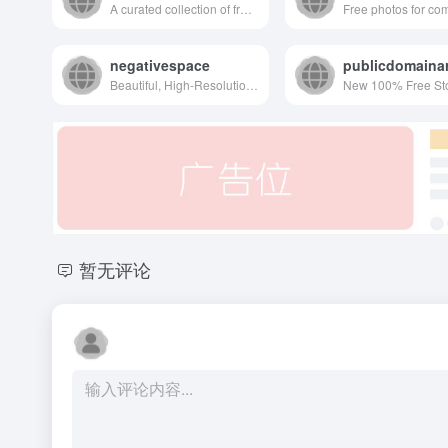
A curated collection of free web design resources, all for commercial use.
negativespace
publicdomaina
Beautiful, High-Resolution Free Stock Photos
暂无评论