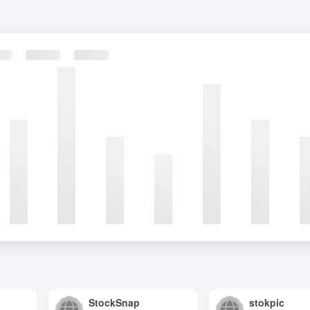
StockSnap
stokpic