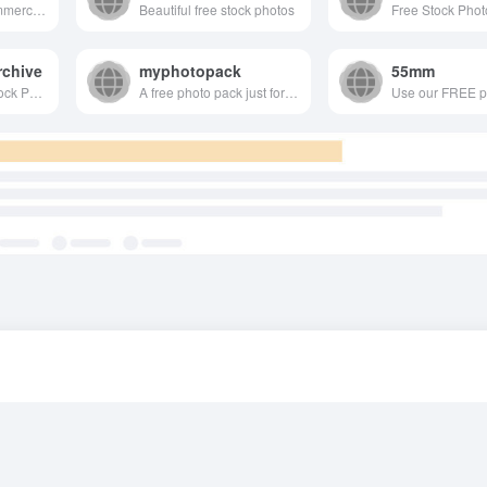
Free photos for commercial use
Beautiful free stock photos
rchive
myphotopack
55mm
New 100% Free Stock Photos. Every. Single. Week.
A free photo pack just for you. Every month.