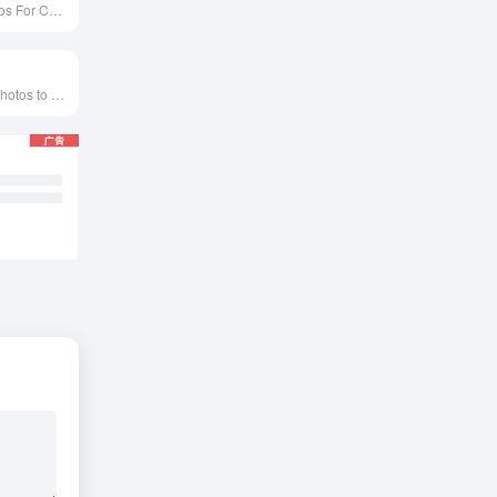
Free Stock Photos For Commercial Use
Use our FREE photos to tell your story!