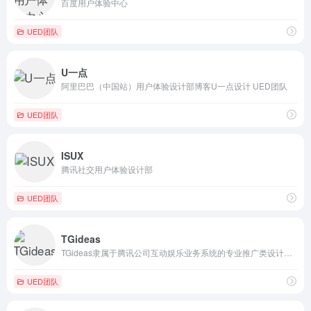
百度用户体验中心
UED团队
U一点
阿里巴巴（中国站）用户体验设计部博客U一点设计 UED团队
UED团队
ISUX
腾讯社交用户体验设计部
UED团队
TGideas
TGideas隶属于腾讯公司互动娱乐业务系统的专业推广类设计团队
UED团队