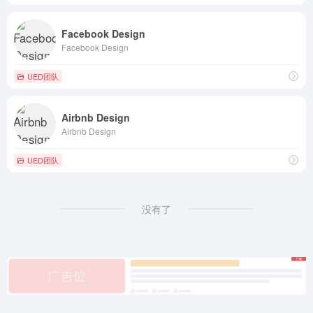
Facebook Design
Facebook Design
UED团队
Airbnb Design
Airbnb Design
UED团队
没有了