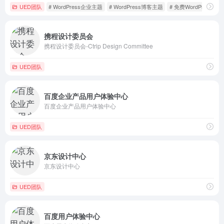
UED团队
# WordPress企业主题
# WordPress博客主题
# 免费WordPress主题
携程设计委员会
携程设计委员会-Ctrip Design Committee
UED团队
百度企业产品用户体验中心
百度企业产品用户体验中心
UED团队
京东设计中心
京东设计中心
UED团队
百度用户体验中心