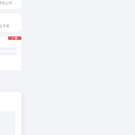
TGideas隶属于腾讯公司互动娱乐业务系统的专业推广类设计团队
品专家