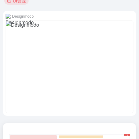
UI资源
Designmodo