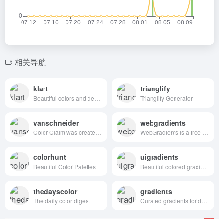
相关导航
klart
trianglify
Beautiful colors and designs to your inbox every week
Trianglify Generator
vanschneider
webgradients
Color Claim was created in 2012 by Tobias van Schneider with the goal to collect & combine unique colors for my future projects.
WebGradients is a free collection of 180 linear gradients that you can use as content backdrops in any part of your website.
colorhunt
uigradients
Beautiful Color Palettes
Beautiful colored gradients
thedayscolor
gradients
The daily color digest
Curated gradients for designers and developers