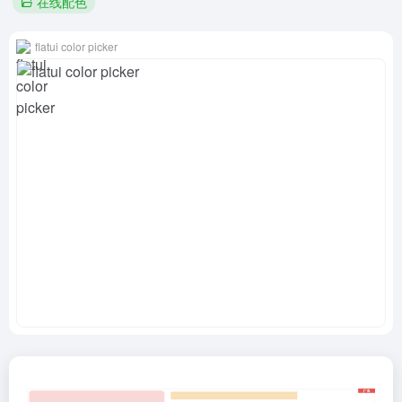
在线配色
flatui color picker