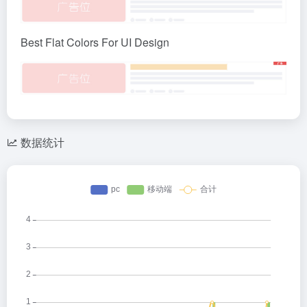
Best Flat Colors For UI Design
数据统计