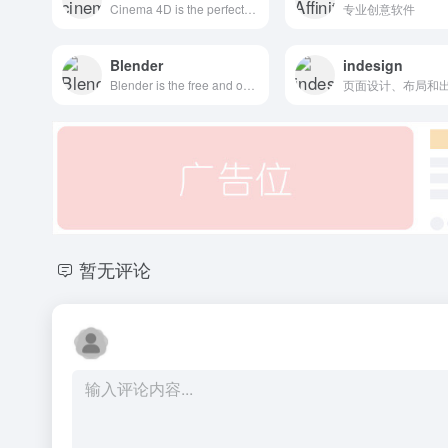
Cinema 4D is the perfect package for all 3D artists who want to achieve breathtaking results fast and hassle-free.
专业创意软件
Blender
indesign
Blender is the free and open source 3D creation suite.
页面设计、布局和
暂无评论