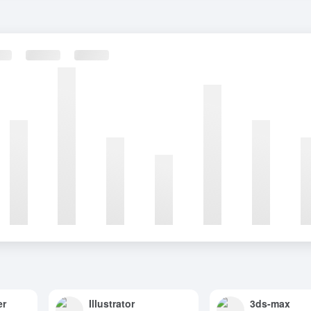
er
Illustrator
3ds-max