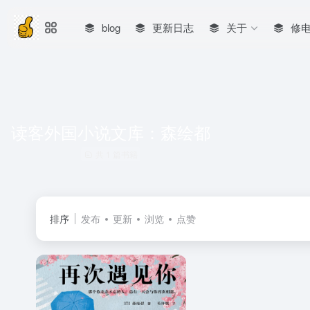
blog
更新日志
关于
修
读客外国小说文库：森绘都
共 1 篇书籍
排序
发布
更新
浏览
点赞